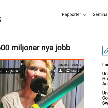
Rapporter
Seminar
600 miljoner nya jobb
Lad
Un
Hu
An
Un
Co
Sw