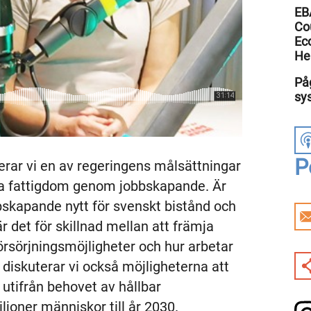
EBA
Co
Ec
He
Påg
sys
P
terar vi en av regeringens målsättningar
mpa fattigdom genom jobbskapande. Är
bskapande nytt för svenskt bistånd och
r det för skillnad mellan att främja
örsörjningsmöjligheter och hur arbetar
diskuterar vi också möjligheterna att
utifrån behovet av hållbar
iljoner människor till år 2030.