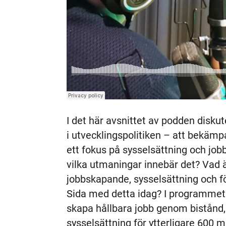
I det här avsnittet av podden disku
i utvecklingspolitiken – att bekä
ett fokus på sysselsättning och job
vilka utmaningar innebär det? Vad ä
jobbskapande, sysselsättning och f
Sida med detta idag? I programmet 
skapa hållbara jobb genom bistånd, 
sysselsättning för ytterligare 600 m