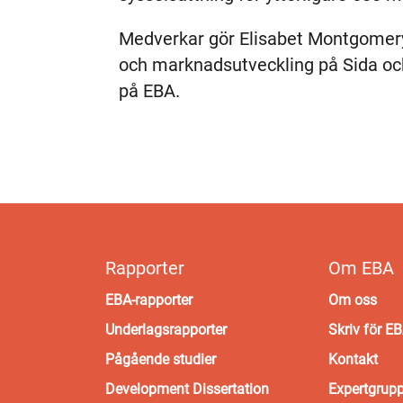
Medverkar gör Elisabet Montgomery
och marknadsutveckling på Sida oc
på EBA.
Rapporter
Om EBA
EBA-rapporter
Om oss
Underlagsrapporter
Skriv för E
Pågående studier
Kontakt
Development Dissertation
Expertgrup