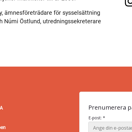
, ämnesföreträdare för sysselsättning
h Númi Östlund, utredningssekreterare
Prenumerera på
BA
E-post: *
pen