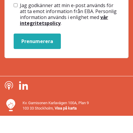
Jag godkänner att min e-post används för
att ta emot information från EBA. Personlig
information används i enlighet med
vår
integritetspolicy
.
Prenumerera
Kv. Garnisonen Karlavägen 100A, Plan 9
103 33 Stockholm,
Visa på karta