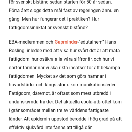
för svenskt bistånd sedan starten för 50 år sedan.
Förra året slogs detta mål fast av regeringen ännu en
gång. Men hur fungerar det i praktiken? Hur
fattigdomsinriktat är svenskt bistånd?
EBA-medlemmen och
Gapminder
-”edutainern” Hans
Rosling inledde med att visa hur svårt det är att mäta
fattigdom, hur osäkra alla våra siffror är, och hur vi
därför famlar när vi ska rikta insatser för att bekämpa
fattigdomen. Mycket av det som görs hamnar i
huvudstäder och längs större kommunikationsleder.
Fattigdom, däremot, är oftast som mest utbredd i
undanskymda trakter. Det aktuella ebola-utbrottet kom
i gränsområdet mellan tre av världens fattigaste
länder. Att epidemin uppstod berodde i hög grad på att
effektiv sjukvård inte fanns att tillgå där.