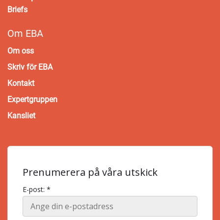
Briefs
Om EBA
Om oss
Skriv för EBA
Kontakt
Expertgruppen
Kansliet
Prenumerera på våra utskick
E-post: *