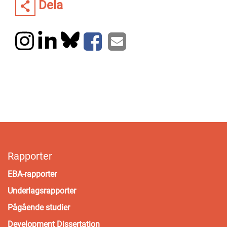
Dela
Rapporter
EBA-rapporter
Underlagsrapporter
Pågående studier
Development Dissertation