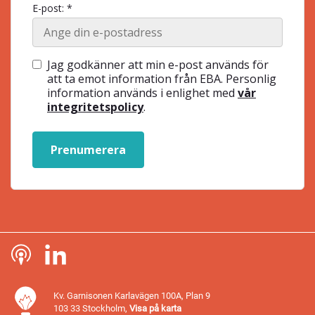
E-post: *
Jag godkänner att min e-post används för
att ta emot information från EBA. Personlig
information används i enlighet med
vår
integritetspolicy
.
Prenumerera
Kv. Garnisonen Karlavägen 100A, Plan 9
103 33 Stockholm,
Visa på karta