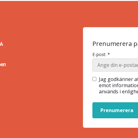
Prenumerera på
BA
E-post: *
pen
Jag godkänner at
emot information
används i enlig
Prenumerera