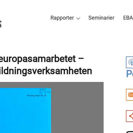
Rapporter
Seminarier
EBA
europasamarbetet –
bildningsverksamheten
P