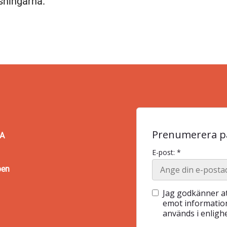
sningarna.
Prenumerera på
BA
E-post: *
pen
Jag godkänner at
emot information
används i enlig