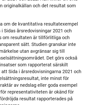
 originalkällan och det resultat som
ka om de kvantitativa resultatexempel
i Sidas årsredovisningar 2021 och
m resultaten är tillförlitliga och
nsparent sätt. Studien granskar inte
märkelse utan avgränsar sig till
ysselsättningsområdet. Det görs också
insatser som rapporterat särskilt
r att Sida i årsredovisningarna 2021 och
sättningsresultat, inte minst för
araktär av nedslag eller goda exempel
för representativiteten är okänd för
 fördröjda resultat rapporterades på