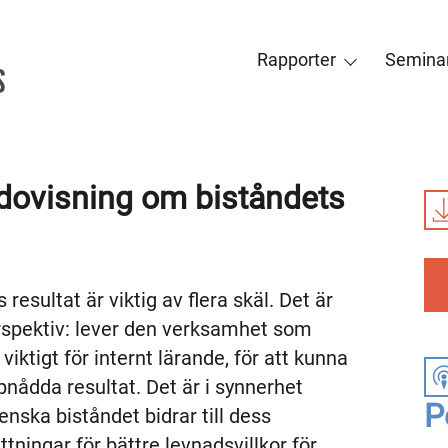
Rapporter
Seminar
dovisning om biståndets
resultat är viktig av flera skäl. Det är
erspektiv: lever den verksamhet som
viktigt för internt lärande, för att kunna
pnådda resultat. Det är i synnerhet
P
enska biståndet bidrar till dess
tningar för bättre levnadsvillkor för