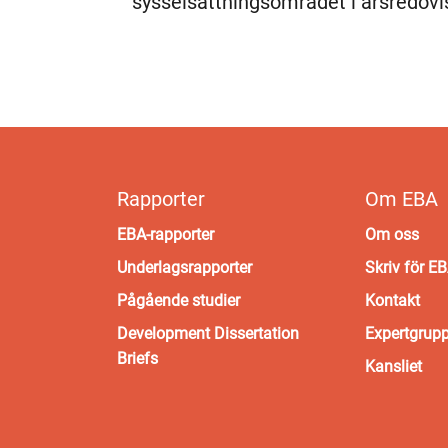
sysselsättningsområdet i årsredovi
Rapporter
Om EBA
EBA-rapporter
Om oss
Underlagsrapporter
Skriv för E
Pågående studier
Kontakt
Development Dissertation
Expertgrup
Briefs
Kansliet