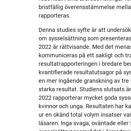
bristfällig överensstämmelse mellan
rapporteras.
Denna studies syfte är att undersö
om sysselsättning som presenteras 
2022 är rättvisande. Med det menas o
kommuniceras på ett sakligt och tra
resultatrapporteringen i bredare be
kvantifierade resultatutsagor på s
en mer ingående granskning av tre 
starka resultat. Studiens slutsats ä
2022 rapporterar mycket goda syssel
kvinnor och unga. Resultaten har k
ur en okänd total volym insatser var
läsaren. Inga svaga, oväntade eller