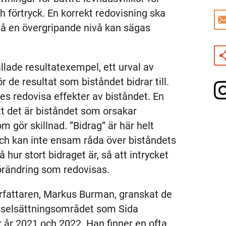
 förtryck. En korrekt redovisning ska
 på en övergripande nivå kan sägas
llade resultatexempel, ett urval av
r de resultat som biståndet bidrar till.
s redovisa effekter av biståndet. En
tt det är biståndet som orsakar
om gör skillnad. ”Bidrag” är här helt
 och kan inte ensam råda över biståndets
tå hur stort bidraget är, så att intrycket
förändring som redovisas.
örfattaren, Markus Burman, granskat de
ysselsättningsområdet som Sida
r år 2021 och 2022. Han finner en ofta