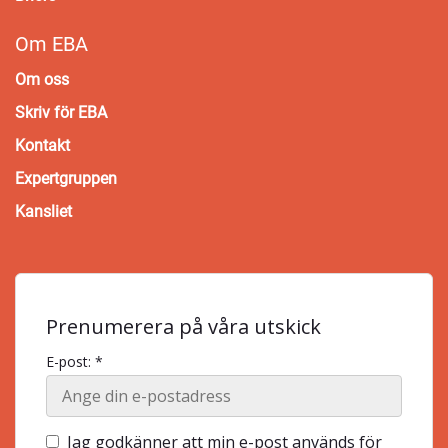
Om EBA
Om oss
Skriv för EBA
Kontakt
Expertgruppen
Kansliet
Prenumerera på våra utskick
E-post: *
Jag godkänner att min e-post används för