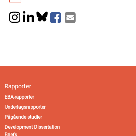
Rapporter
EBA-rapporter
Underlagsrapporter
Pågående studier
Development Dissertation
Briefs