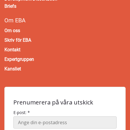
Briefs
Om EBA
Om oss
Skriv för EBA
Kontakt
Expertgruppen
Kansliet
Prenumerera på våra utskick
E-post: *