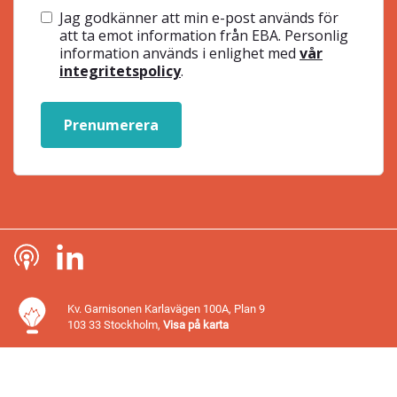
Jag godkänner att min e-post används för
att ta emot information från EBA. Personlig
information används i enlighet med
vår
integritetspolicy
.
Prenumerera
Kv. Garnisonen Karlavägen 100A, Plan 9
103 33 Stockholm,
Visa på karta