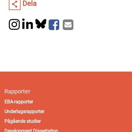
Dela
Rapporter
EBA-rapporter
Underlagsrapporter
Pågående studier
Development Dissertation