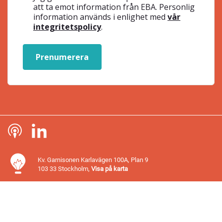
att ta emot information från EBA. Personlig
information används i enlighet med
vår
integritetspolicy
.
Prenumerera
Kv. Garnisonen Karlavägen 100A, Plan 9
103 33 Stockholm,
Visa på karta