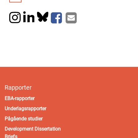
Rapporter
EBA-rapporter
Underlagsrapporter
Pågående studier
Development Dissertation
Briefs