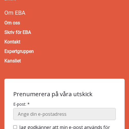
Om EBA
Om oss
Skriv för EBA
Kontakt
Expertgruppen
Kansliet
Prenumerera på våra utskick
E-post: *
Jag godkänner att min e-post används för