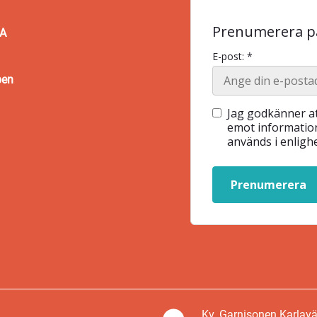
Prenumerera på
BA
E-post: *
pen
Jag godkänner at
emot information
används i enlig
Prenumerera
Kv. Garnisonen Karlav