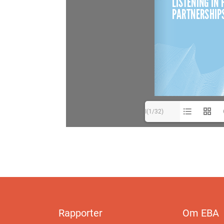
I(1/32)
Rapporter
Om EBA