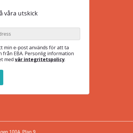
 våra utskick
t min e-post används för att ta
 från EBA. Personlig information
het med
vår integritetspolicy
.
ägen 100A, Plan 9