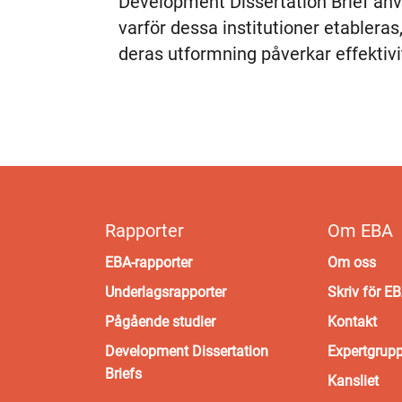
Development Dissertation Brief anv
varför dessa institutioner etableras
deras utformning påverkar effektivi
Rapporter
Om EBA
EBA-rapporter
Om oss
Underlagsrapporter
Skriv för E
Pågående studier
Kontakt
Development Dissertation
Expertgrup
Briefs
Kansliet