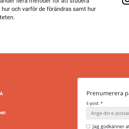
änder flera metoder för att studera
, hur och varför de förändras samt hur
teten.
Prenumerera på
BA
E-post: *
pen
Jag godkänner at