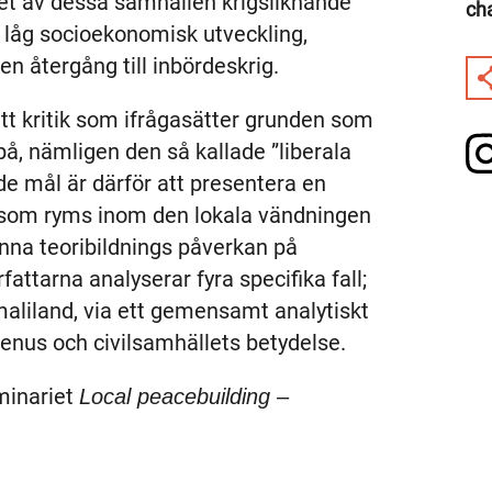
tet av dessa samhällen krigsliknande
ch
 låg socioekonomisk utveckling,
 en återgång till inbördeskrig.
t kritik som ifrågasätter grunden som
på, nämligen den så kallade ”liberala
e mål är därför att presentera en
g som ryms inom den lokala vändningen
na teoribildnings påverkan på
attarna analyserar fyra specifika fall;
aliland, via ett gemensamt analytiskt
enus och civilsamhällets betydelse.
minariet
Local peacebuilding –