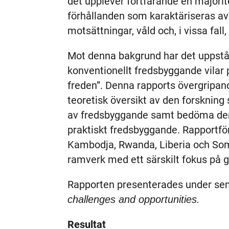
det upplever fortfarande en majori
förhållanden som karaktäriseras av
motsättningar, våld och, i vissa fall,
Mot denna bakgrund har det uppståt
konventionellt fredsbyggande vilar 
freden”. Denna rapports övergripand
teoretisk översikt av den forsknin
av fredsbyggande samt bedöma den
praktiskt fredsbyggande. Rapportförf
Kambodja, Rwanda, Liberia och Som
ramverk med ett särskilt fokus på g
Rapporten presenterades under se
challenges and opportunities.
Resultat