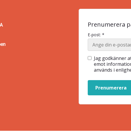
Prenumerera på
BA
E-post: *
pen
Jag godkänner at
emot information
används i enlig
Prenumerera