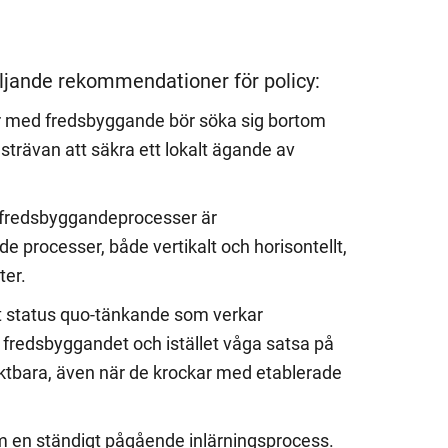
öljande rekommendationer för policy:
ar med fredsbyggande bör söka sig bortom
 strävan att säkra ett lokalt ägande av
a fredsbyggandeprocesser är
processer, både vertikalt och horisontellt,
ter.
det status quo-tänkande som verkar
redsbyggandet och istället våga satsa på
fruktbara, även när de krockar med etablerade
om en ständigt pågående inlärningsprocess.