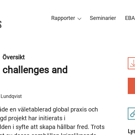
Rapporter
Seminarier
EBA
Översikt
 challenges and
 Lundqvist
åde en väletablerad global praxis och
d projekt har initierats i
den i syfte att skapa hållbar fred. Trots
Ly