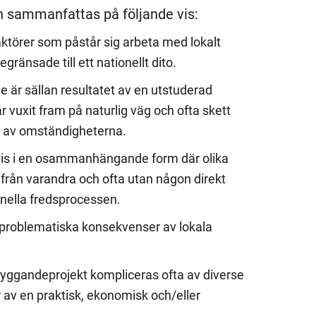
sammanfattas på följande vis:
a aktörer som påstår sig arbeta med lokalt
gränsade till ett nationellt dito.
 är sällan resultatet av en utstuderad
 vuxit fram på naturlig väg och ofta skett
 av omständigheterna.
vis i en osammanhängande form där olika
ng från varandra och ofta utan någon direkt
onella fredsprocessen.
å problematiska konsekvenser av lokala
yggandeprojekt kompliceras ofta av diverse
r av en praktisk, ekonomisk och/eller