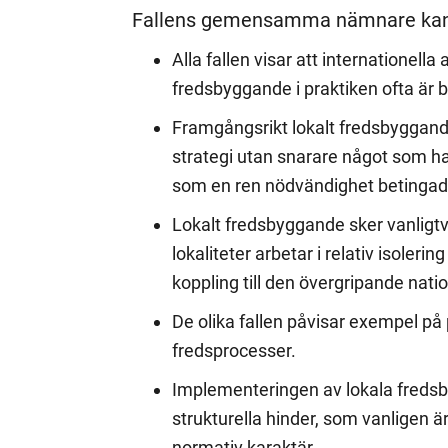
Fallens gemensamma nämnare kan 
Alla fallen visar att internationell
fredsbyggande i praktiken ofta är be
Framgångsrikt lokalt fredsbyggande
strategi utan snarare något som har
som en ren nödvändighet betingad
Lokalt fredsbyggande sker vanligt
lokaliteter arbetar i relativ isoleri
koppling till den övergripande nati
De olika fallen påvisar exempel p
fredsprocesser.
Implementeringen av lokala fredsb
strukturella hinder, som vanligen ä
normativ karaktär.