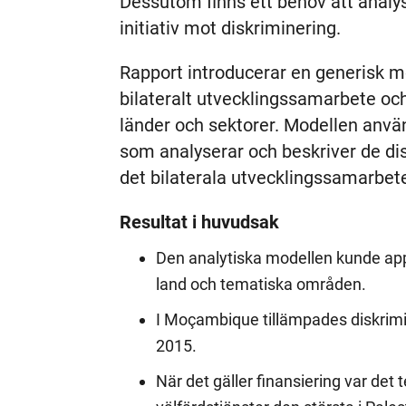
Dessutom finns ett behov att analys
initiativ mot diskriminering.
Rapport introducerar en generisk mo
bilateralt utvecklingssamarbete oc
länder och sektorer. Modellen använ
som analyserar och beskriver de di
det bilaterala utvecklingssamarbet
Resultat i huvudsak
Den analytiska modellen kunde appl
land och tematiska områden.
I Moçambique tillämpades diskrimin
2015.
När det gäller finansiering var det