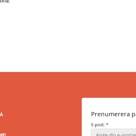
tina.
Prenumerera på
BA
E-post: *
pen