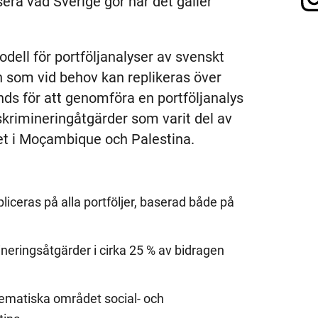
era vad Sverige gör när det gäller
dell för portföljanalyser av svenskt
h som vid behov kan replikeras över
ds för att genomföra en portföljanalys
skrimineringåtgärder som varit del av
et i Moçambique och Palestina.
iceras på alla portföljer, baserad både på
eringsåtgärder i cirka 25 % av bidragen
 tematiska området social- och