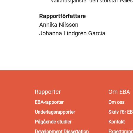
välfärdstjänster den största i Pales
Rapportförfattare
Annika Nilsson
Johanna Lindgren Garcia
Rapporter
Om EBA
EBA-rapporter
Om oss
Underlagsrapporter
Skriv för E
Pågående studier
Kontakt
Development Dissertation
Expertgrup