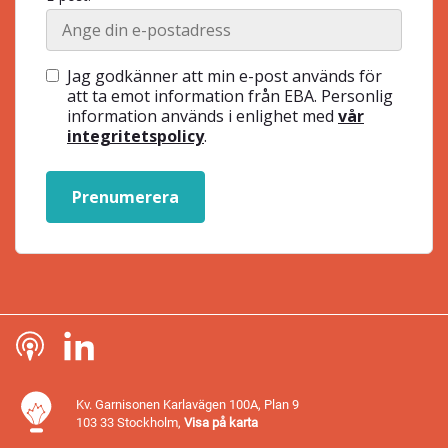
Jag godkänner att min e-post används för
att ta emot information från EBA. Personlig
information används i enlighet med
vår
integritetspolicy
.
Prenumerera
Kv. Garnisonen Karlavägen 100A, Plan 9
103 33 Stockholm,
Visa på karta