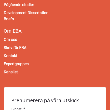
Pågående studier
Development Dissertation
Briefs
Om EBA
Om oss
Skriv för EBA
Kontakt
Expertgruppen
Kansliet
Prenumerera på våra utskick
E-post: *