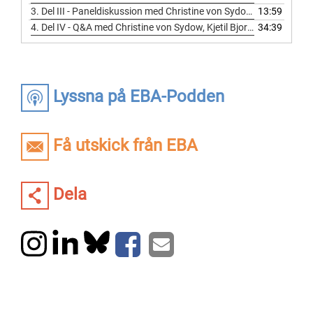
3.
Del III - Paneldiskussion med Christine von Sydow, Kjetil Bjorvatn, Måns Söderbom & Ranjula Bali Swain
13:59
4.
Del IV - Q&A med Christine von Sydow, Kjetil Bjorvatn, Måns Söderbom & Ranjula Bali Swain & avslutande kommentarer av Gun-Britt Andersson
34:39
Lyssna på EBA-Podden
Få utskick från EBA
Dela