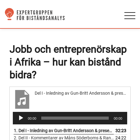
Jobb och entreprenörskap
i Afrika – hur kan bistånd
bidra?
Del I - Inledning av Gun-Britt Andersson & presentation av Kjetils Bjorvatn
Ljudspelare
00:00
00:00
1.
Del I - Inledning av Gun-Britt Andersson & presentation av Kjetils Bjorvatn
32:23
2.
Del II - Kommentarer av Måns Söderboms & Ranjula Bali-Swain
24:22