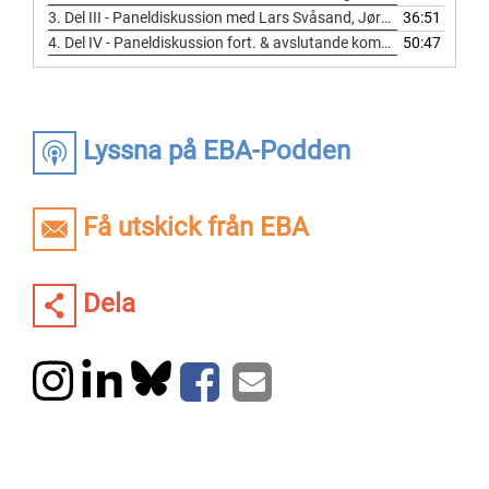
3.
Del III - Paneldiskussion med Lars Svåsand, Jørn Holm-Hansen, Fredrik Uggla, Jens Orback, Helena Bjuremalm & Catherine Isaksson
36:51
4.
Del IV - Paneldiskussion fort. & avslutande kommentarer av Lars Heikensten
50:47
Lyssna på EBA-Podden
Få utskick från EBA
Dela