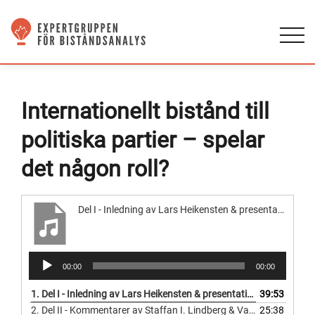
Internationellt bistånd till
politiska partier – spelar
det någon roll?
Del I - Inledning av Lars Heikensten & presentation av Lars Svåsand
Ljudspelare
00:00
00:00
1.
Del I - Inledning av Lars Heikensten & presentation av Lars Svåsand
39:53
2.
Del II - Kommentarer av Staffan I. Lindberg & Valeriya Mechkova
25:38