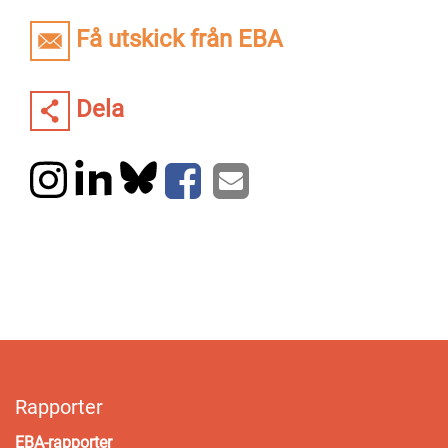
Få utskick från EBA
Dela
Rapporter
EBA-rapporter