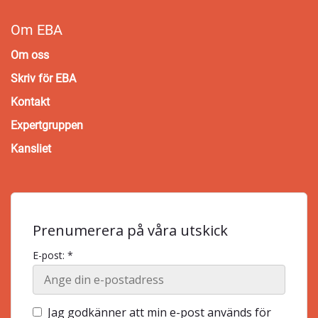
Om EBA
Om oss
Skriv för EBA
Kontakt
Expertgruppen
Kansliet
Prenumerera på våra utskick
E-post: *
Jag godkänner att min e-post används för