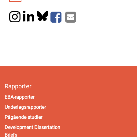
Rapporter
EBA-rapporter
Underlagsrapporter
Pågående studier
Development Dissertation
Briefs