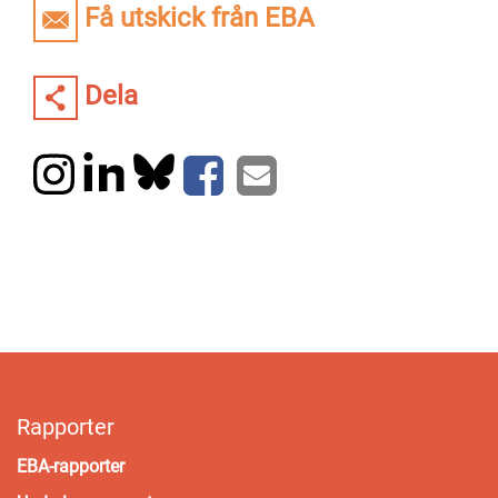
Få utskick från EBA
Dela
Rapporter
EBA-rapporter