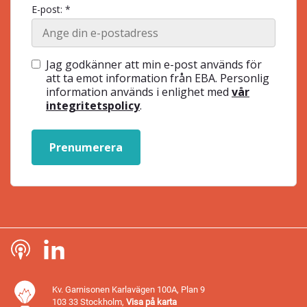
E-post: *
Jag godkänner att min e-post används för
att ta emot information från EBA. Personlig
information används i enlighet med
vår
integritetspolicy
.
Prenumerera
Kv. Garnisonen Karlavägen 100A, Plan 9
103 33 Stockholm,
Visa på karta