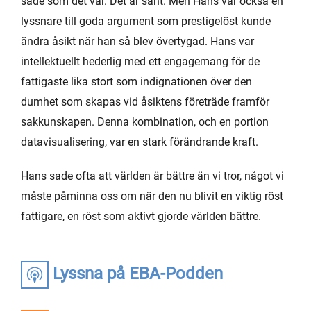
sade som det var. Det är sant. Men Hans var också en
lyssnare till goda argument som prestigelöst kunde
ändra åsikt när han så blev övertygad. Hans var
intellektuellt hederlig med ett engagemang för de
fattigaste lika stort som indignationen över den
dumhet som skapas vid åsiktens företräde framför
sakkunskapen. Denna kombination, och en portion
datavisualisering, var en stark förändrande kraft.
Hans sade ofta att världen är bättre än vi tror, något vi
måste påminna oss om när den nu blivit en viktig röst
fattigare, en röst som aktivt gjorde världen bättre.
Lyssna på EBA-Podden