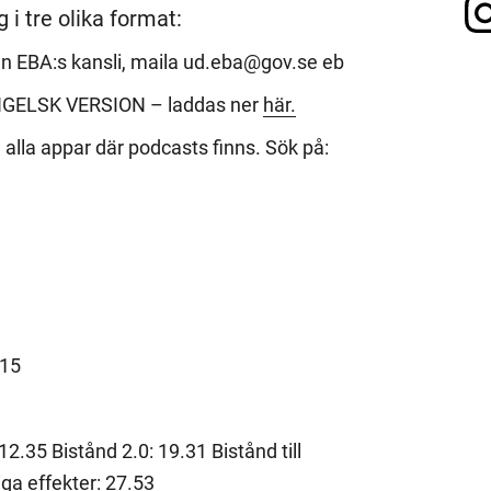
g i tre olika format:
 EBA:s kansli, maila ud.eba@gov.se eb
NGELSK VERSION – laddas ner
här.
h alla appar där podcasts finns. Sök på:
.15
12.35 Bistånd 2.0: 19.31 Bistånd till
iga effekter: 27.53