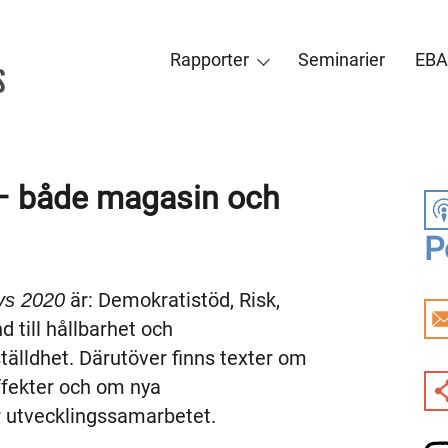
Rapporter
Seminarier
EBA
– både magasin och
P
är: Demokratistöd, Risk,
ys 2020
d till hållbarhet och
tälldhet. Därutöver finns texter om
ffekter och om nya
r utvecklingssamarbetet.