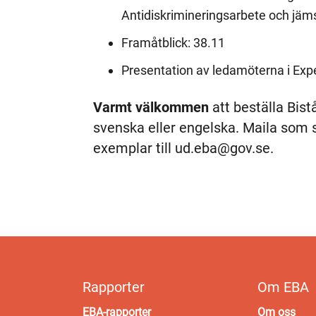
Antidiskrimineringsarbete och jäms
Framåtblick: 38.11
Presentation av ledamöterna i Exp
Varmt välkommen
att beställa Bis
svenska eller engelska. Maila som sa
exemplar till ud.eba@gov.se.
Rapporter
Om EBA
EBA-rapporter
Om oss