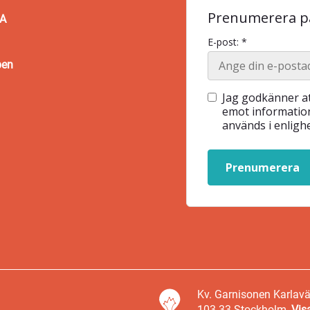
Prenumerera på
BA
E-post: *
pen
Jag godkänner at
emot information
används i enlig
Prenumerera
Kv. Garnisonen Karlav
103 33 Stockholm,
Vis