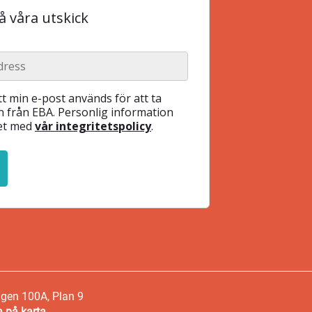
 våra utskick
t min e-post används för att ta
 från EBA. Personlig information
het med
vår integritetspolicy
.
ägen 100A, Plan 9
a på karta