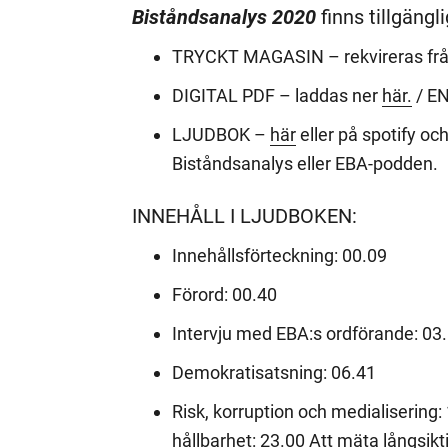
Biståndsanalys 2020
finns tillgängli
TRYCKT MAGASIN – rekvireras från
DIGITAL PDF – laddas ner
här.
/ E
LJUDBOK –
här
eller på spotify oc
Biståndsanalys eller EBA-podden.
INNEHÅLL I LJUDBOKEN:
Innehållsförteckning: 00.09
Förord: 00.40
Intervju med EBA:s ordförande: 03
Demokratisatsning: 06.41
Risk, korruption och medialisering: 
hållbarhet: 23.00 Att mäta långsikt