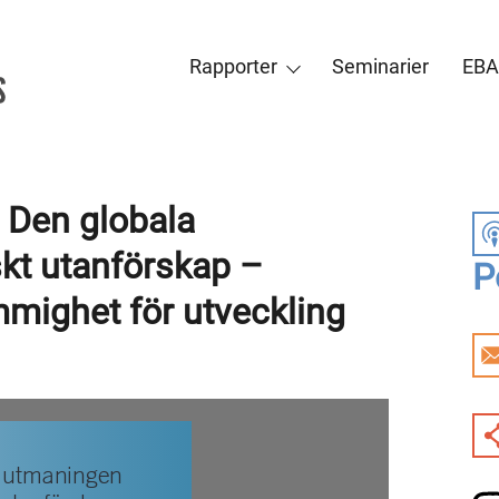
Rapporter
Seminarier
EBA
 Den globala
t utanförskap –
P
mighet för utveckling