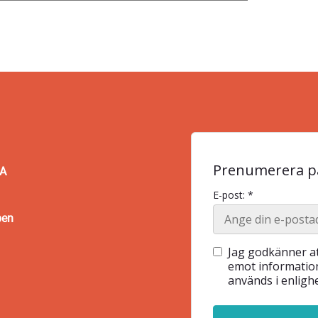
Prenumerera på
BA
E-post: *
pen
Jag godkänner at
emot information
används i enlig