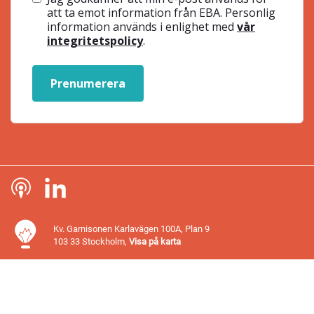
att ta emot information från EBA. Personlig
information används i enlighet med
vår
integritetspolicy
.
Prenumerera
Kv. Garnisonen Karlavägen 100A, Plan 9
103 33 Stockholm,
Visa på karta