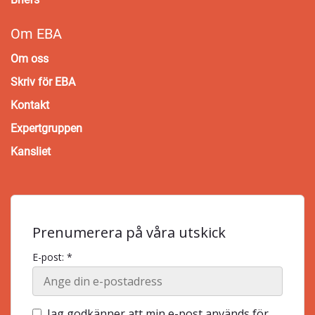
Om EBA
Om oss
Skriv för EBA
Kontakt
Expertgruppen
Kansliet
Prenumerera på våra utskick
E-post: *
Jag godkänner att min e-post används för