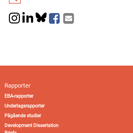
Rapporter
EBA-rapporter
Underlagsrapporter
Pågående studier
Development Dissertation
Briefs