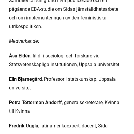
Samtalet tar sin grund i två publicerade och en
pågående EBA-studie om Sidas jämställdhetsarbete
och om implementeringen av den feministiska
utrikespolitiken.
Medverkande:
Åsa Eldén
, fil.dr i sociologi och forskare vid
Statsvetenskapliga institutionen, Uppsala universitet
Elin Bjarnegård
, Professor i statskunskap, Uppsala
universitet
Petra Tötterman Andorff
, generalsekreterare, Kvinna
till Kvinna
Fredrik Uggla
, latinamerikaexpert, docent, Sida