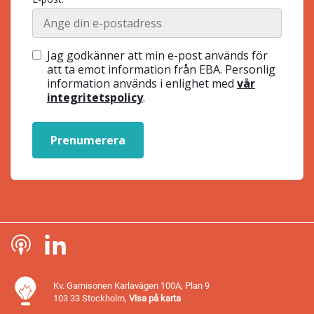
Jag godkänner att min e-post används för
att ta emot information från EBA. Personlig
information används i enlighet med
vår
integritetspolicy
.
Prenumerera
Kv. Garnisonen Karlavägen 100A, Plan 9
103 33 Stockholm,
Visa på karta