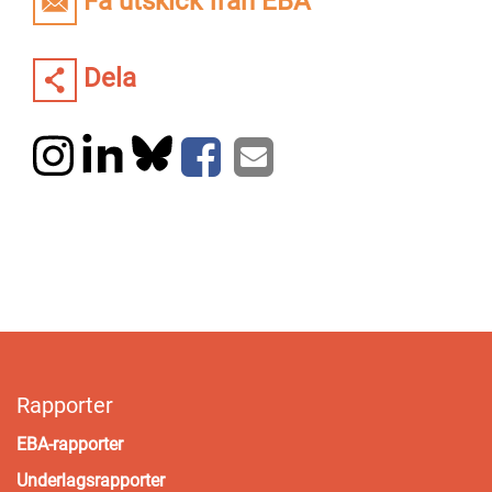
Få utskick från EBA
Dela
Rapporter
EBA-rapporter
Underlagsrapporter