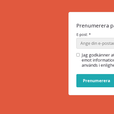
Prenumerera på
E-post: *
Jag godkänner at
emot information
används i enlig
Prenumerera