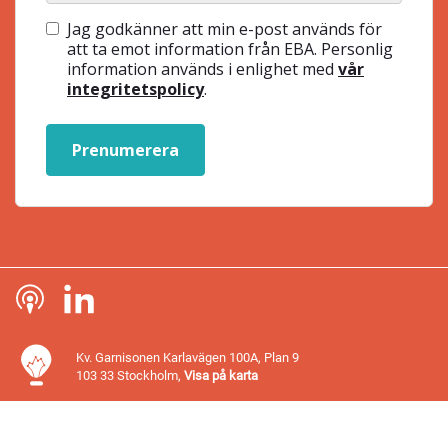
Jag godkänner att min e-post används för
att ta emot information från EBA. Personlig
information används i enlighet med
vår
integritetspolicy
.
Prenumerera
Kv. Garnisonen Karlavägen 100A, Plan 9
103 33 Stockholm,
Visa på karta