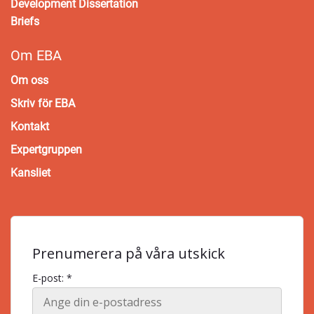
Development Dissertation
Briefs
Om EBA
Om oss
Skriv för EBA
Kontakt
Expertgruppen
Kansliet
Prenumerera på våra utskick
E-post: *