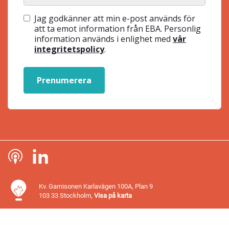
Jag godkänner att min e-post används för
att ta emot information från EBA. Personlig
information används i enlighet med
vår
integritetspolicy
.
Prenumerera
Kv. Garnisonen Karlavägen 100A, Plan 9
103 33 Stockholm,
Visa på karta