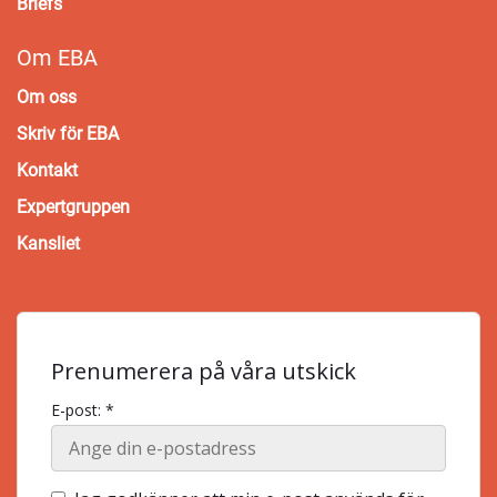
Briefs
Om EBA
Om oss
Skriv för EBA
Kontakt
Expertgruppen
Kansliet
Prenumerera på våra utskick
E-post: *