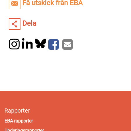
Få utskick från EBA
Dela
Rapporter
EBA-rapporter
Underlagsrapporter