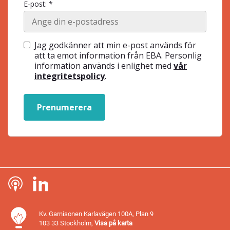
E-post: *
Jag godkänner att min e-post används för
att ta emot information från EBA. Personlig
information används i enlighet med
vår
integritetspolicy
.
Prenumerera
Kv. Garnisonen Karlavägen 100A, Plan 9
103 33 Stockholm,
Visa på karta