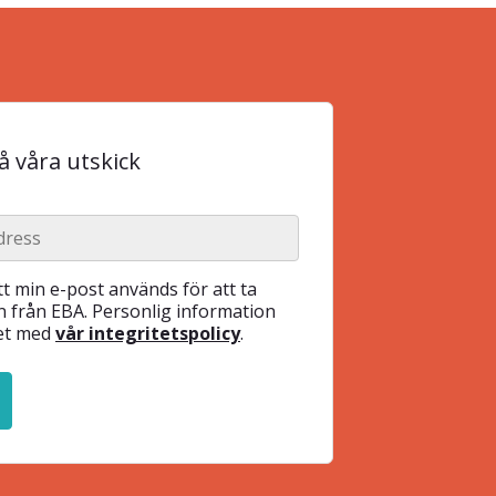
 våra utskick
t min e-post används för att ta
 från EBA. Personlig information
het med
vår integritetspolicy
.