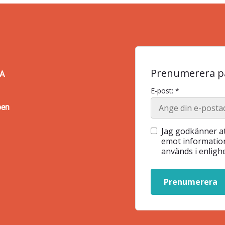
Prenumerera på
BA
E-post: *
pen
Jag godkänner at
emot information
används i enlig
Prenumerera