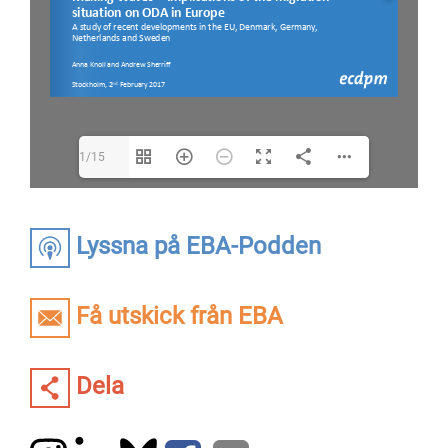
1/15
Lyssna på EBA-Podden
Få utskick från EBA
Dela