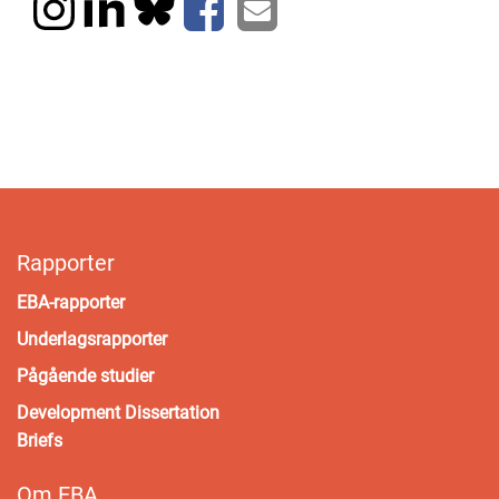
Rapporter
EBA-rapporter
Underlagsrapporter
Pågående studier
Development Dissertation
Briefs
Om EBA