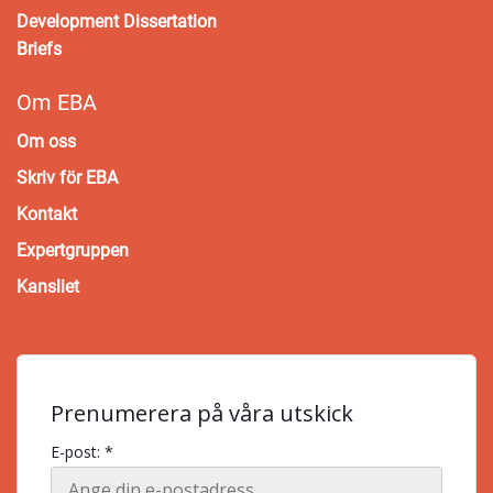
Development Dissertation
Briefs
Om EBA
Om oss
Skriv för EBA
Kontakt
Expertgruppen
Kansliet
Prenumerera på våra utskick
E-post: *