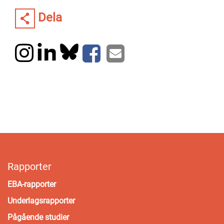
Dela
Rapporter
EBA-rapporter
Underlagsrapporter
Pågående studier