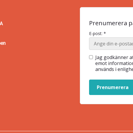
Prenumerera på
BA
E-post: *
pen
Jag godkänner at
emot information
används i enlig
Prenumerera