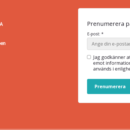
Prenumerera på
BA
E-post: *
pen
Jag godkänner at
emot information
används i enlig
Prenumerera