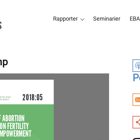
Rapporter
Seminarier
EBA
np
P