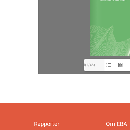
I(1/46)
Rapporter
Om EBA