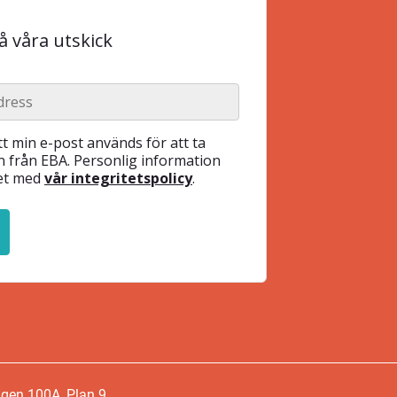
 våra utskick
t min e-post används för att ta
 från EBA. Personlig information
het med
vår integritetspolicy
.
ägen 100A, Plan 9