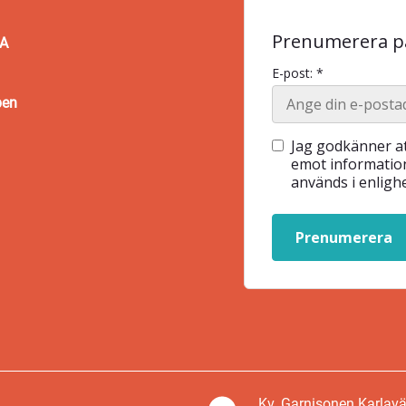
Prenumerera på
BA
E-post: *
pen
Jag godkänner at
emot information
används i enlig
Prenumerera
Kv. Garnisonen Karlav