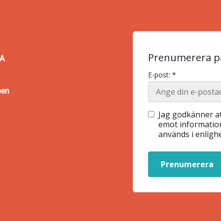
Prenumerera på
BA
E-post: *
pen
Jag godkänner at
emot information
används i enlig
Prenumerera