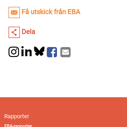
Få utskick från EBA
Dela
Rapporter
EBA-rapporter