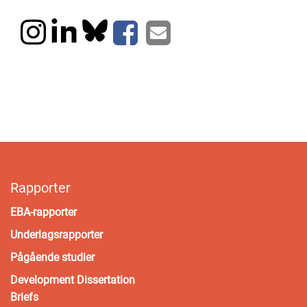
Rapporter
EBA-rapporter
Underlagsrapporter
Pågående studier
Development Dissertation
Briefs