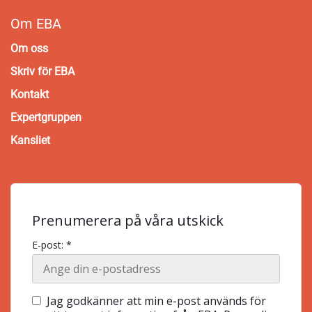
Om EBA
Om oss
Skriv för EBA
Kontakt
Expertgruppen
Kansliet
Prenumerera på våra utskick
E-post: *
Jag godkänner att min e-post används för