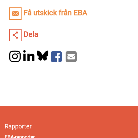
Få utskick från EBA
Dela
Rapporter
EBA-rapporter