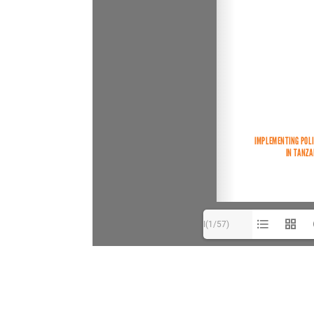
I(1/57)