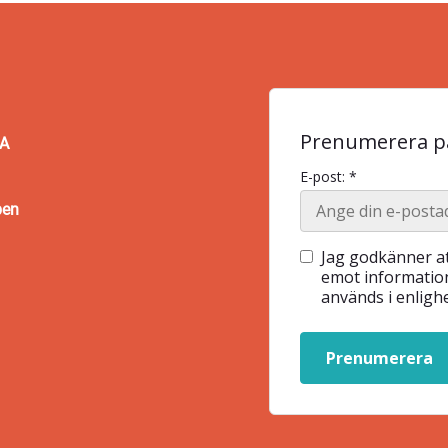
Prenumerera på
BA
E-post: *
pen
Jag godkänner at
emot information
används i enlig
Prenumerera