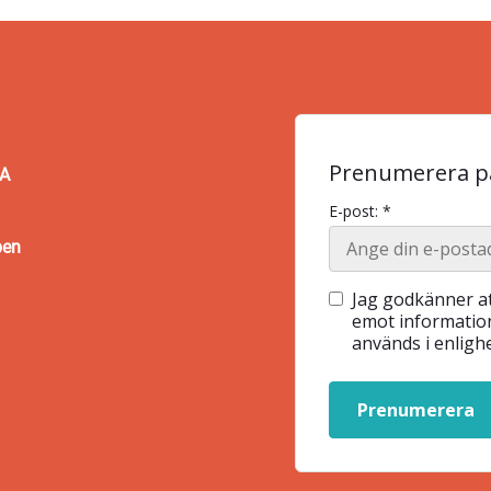
Prenumerera på
BA
E-post: *
pen
Jag godkänner at
emot information
används i enlig
Prenumerera