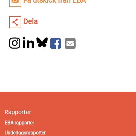
Få utskick från EBA
Dela
Rapporter
EBA-rapporter
Underlagsrapporter