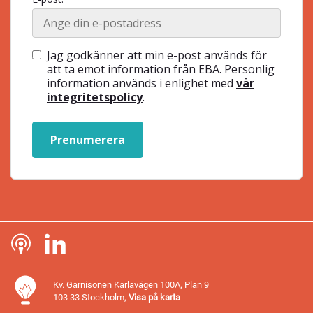
Jag godkänner att min e-post används för
att ta emot information från EBA. Personlig
information används i enlighet med
vår
integritetspolicy
.
Prenumerera
Kv. Garnisonen Karlavägen 100A, Plan 9
103 33 Stockholm,
Visa på karta