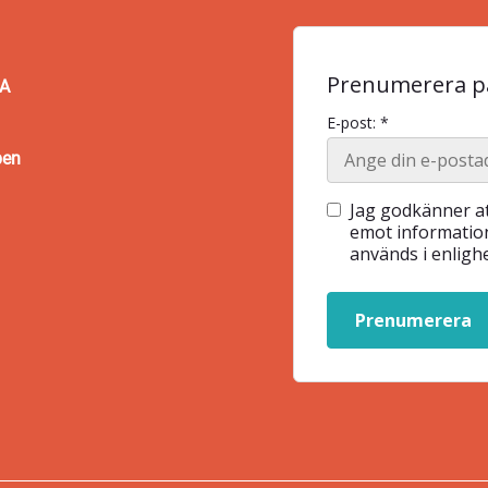
Prenumerera på
BA
E-post: *
pen
Jag godkänner at
emot information
används i enlig
Prenumerera