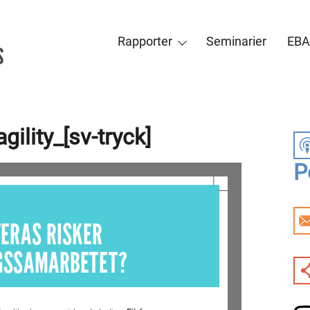
Rapporter
Seminarier
EBA
gility_[sv-tryck]
P