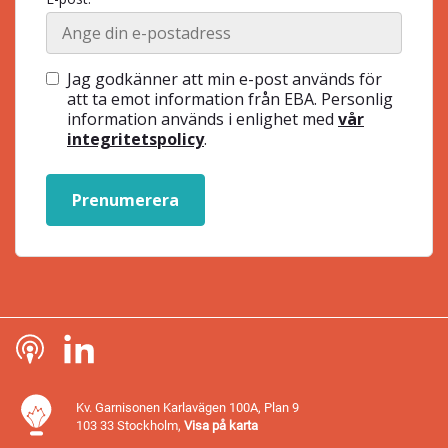
Jag godkänner att min e-post används för
att ta emot information från EBA. Personlig
information används i enlighet med
vår
integritetspolicy
.
Prenumerera
Kv. Garnisonen Karlavägen 100A, Plan 9
103 33 Stockholm,
Visa på karta