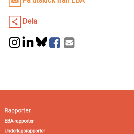
Få utskick från EBA
Dela
Rapporter
EBA-rapporter
Underlagsrapporter