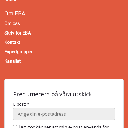
Om EBA
Om oss
Skriv för EBA
Kontakt
Expertgruppen
Kansliet
Prenumerera på våra utskick
E-post: *
Jag godkänner att min e-post används för