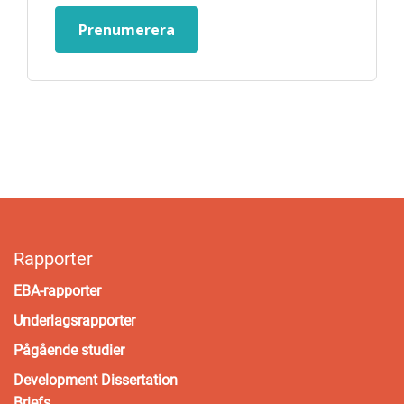
Prenumerera
Rapporter
EBA-rapporter
Underlagsrapporter
Pågående studier
Development Dissertation
Briefs