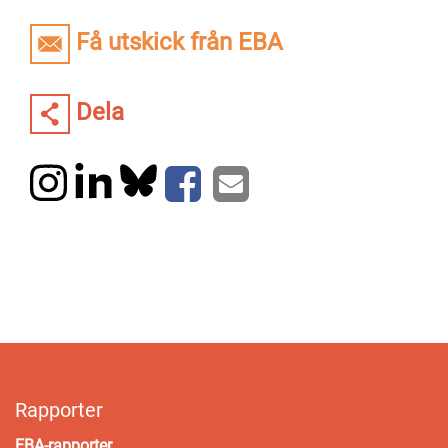
Få utskick från EBA
Dela
Rapporter
EBA-rapporter