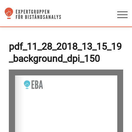
pdf_11_28_2018_13_15_19
_background_dpi_150