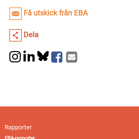
Få utskick från EBA
Dela
Rapporter
EBA-rapporter