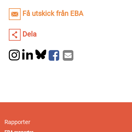
Få utskick från EBA
Dela
Rapporter