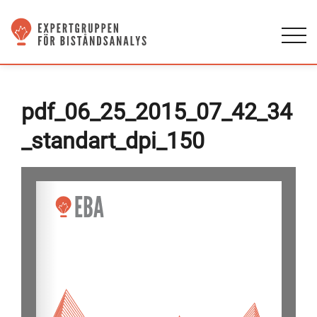
pdf_06_25_2015_07_42_34
_standart_dpi_150