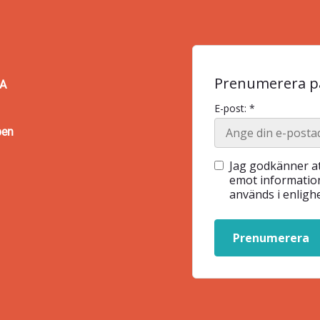
Prenumerera på
BA
E-post: *
pen
Jag godkänner at
emot information
används i enlig
Prenumerera