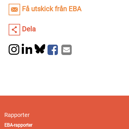
Få utskick från EBA
Dela
Rapporter
EBA-rapporter