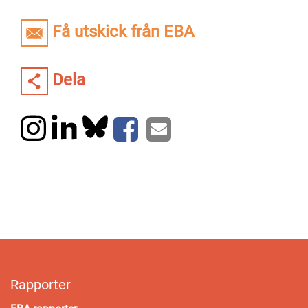
Få utskick från EBA
Dela
Rapporter